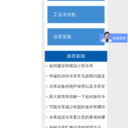
工业冷水机
冷库安装
推荐新闻
>
如何建设和规划小型冷库
>
华诚告诉你冷库常见故障问题及
解决方法
>
冷库设备的维护保养以及冷库安
装要求
>
跟大家简单讲解一下如何操作冷
库配电箱
>
节能冷库减少耗能的途径有哪些
呢？
>
水果放进冷库要注意的事项有哪
些？
>
保鲜冷库贮藏干货的管理方法