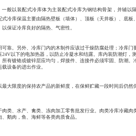
 一般以装配式冷库体为主装配式冷库为钢结构骨架，并辅以
配式冷库保温主要由隔热壁板（墙体）、顶板（天井板）、底板
，以保证冷库良好的隔热、气密性。
用可靠。另外、冷库门内的木制件应该过干燥防腐处理；冷库门
24V以下的电加热器，以防止冷凝水和结露。库内装防潮灯，
。所有镀铬或镀锌层应均匀，焊接件、连接件必须牢固、防潮。
运载设备的进出作业。
以最大限度的保持农产品的新鲜度，在保鲜贮藏一段时间后仍然
于肉类、水产、禽类、冻肉加工零售批发行业。肉类冷库冷藏肉
肉、鹅肉，鱼、海鲜等各类肉质食品。