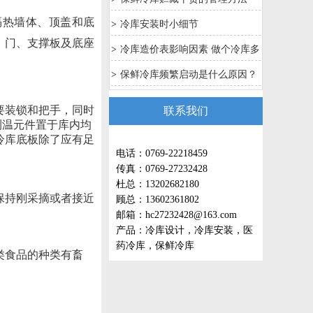
隔热墙体、顶盖和底
>
冷库安装时小细节
、门、支撑板及底座
>
冷库造价表影响因素 做个冷库多
少钱是如何计算
>
保鲜冷库频繁启动是什么原因？
要装锁和把手，同时
联系我们
测温元件置于库内均
冷库底板除了应有足
电话：0769-22218459
传真：0769-27232428
杜总：13202682180
保持刚采摘或者接近
顾总：13602361802
邮箱：hc27232428@163.com
产品：冷库设计，冷库安装，医
药冷库，保鲜冷库
类食品的种类有畜