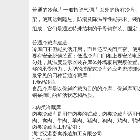
普通的冷藏库一般指除气调库以外的所有冷库。
架，使其达到隔热、防潮及降温等性能要求、装
组成，它们是通过特殊结构的子母钩拼装、固定
普通冷藏库建造
冷库门不但能灵活开启，而且还应关闭严密、使
要有安全脱锁装置；低温冷库门门框上要安装电压
匀处，其温度显示器装在库体外墙板易观察位置
够的承受能力，大型的装配式冷库还应考虑装卸
最常见的四种普通冷藏库：
1.食品冷库
食品冷库是以保鲜贮藏为目的的冷库，保鲜库可
钢采摘时的鲜活状态和品质。
2.肉类冷藏库
肉类冷藏库是用作肉类的贮藏，肉类冷藏库适用
肉、禽肉、牛肉、羊肉、猪肉、狗肉、鸡肉、鸭
肉类冷藏库工程案例：
湖北双港畜禽养殖加工有限公司