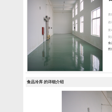
类
咨
发
简
食
然
食品冷库 的详细介绍